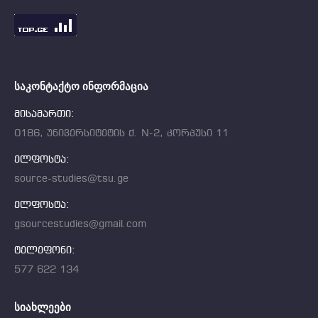
ᲡᲐᲙᲝᲜᲢᲐᲥᲢᲝ ᲘᲜᲤᲝᲠᲛᲐᲪᲘᲐ
მისამართი:
0186, უნივერსიტეტის ქ. N-2, კორპუსი 11
ელფოსტა:
source-studies@tsu.ge
ელფოსტა:
gsourcestudies@gmail.com
ტელეფონი:
577 622 134
ᲡᲘᲐᲮᲚᲔᲔᲑᲘ