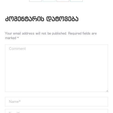
on
on
on
on
Facebook
Twitter
Pinterest
LinkedIn
კომენტარის დატოვება
Your email address will not be published. Required fields are
marked
*
Comment
Name *
Email *