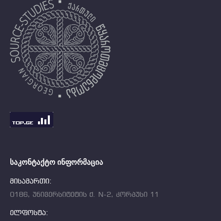
ᲡᲐᲙᲝᲜᲢᲐᲥᲢᲝ ᲘᲜᲤᲝᲠᲛᲐᲪᲘᲐ
მისამართი:
0186, უნივერსიტეტის ქ. N-2, კორპუსი 11
ელფოსტა: