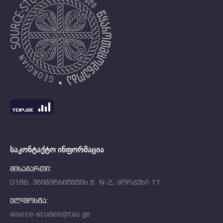
ᲡᲐᲙᲝᲜᲢᲐᲥᲢᲝ ᲘᲜᲤᲝᲠᲛᲐᲪᲘᲐ
მისამართი:
0186, უნივერსიტეტის ქ. N-2, კორპუსი 11
ელფოსტა:
source-studies@tsu.ge