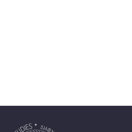
ნომერში სტატიის წარმოსადგენად
ცხადდება სტატიების მიღება ჟურნალ
„ქართული წყაროთმცოდნეობის“ XXV
ტომისათვის. ტომი გამოიცემა 2023 წლის
ბოლოს. სტატია შეიძლება იყოს
ისტორიული, წყაროთმცოდნეობითი,
ისტორიოგრაფიული პროფილის
ორიგინალური გამოკვლევა. ტერმინი
„წყაროთმცოდნეობა“ გამოყენებულია
ფართო გაგებით, როგორც ყველა ტიპის
წყაროთა (და არა მხოლოდ წერილობითი
წყაროების) შემსწავლელი მეცნიერება.
შესაბამისად, ჟურნალში დასაბეჭდად
მიიღება არქეოლოგიისა და…